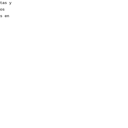
ntas y
dos
os en