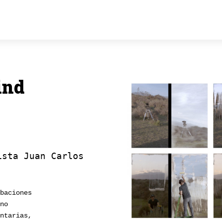
ind
ista Juan Carlos
abaciones
ano 
entarias,